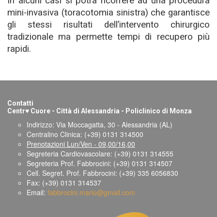
In alcuni casi si potrà ricorrere ad una procedura
mini-invasiva (toracotomia sinistra) che garantisce
gli stessi risultati dell’intervento chirurgico
tradizionale ma permette tempi di recupero più
rapidi.
Contatti
♥
Centr
Cuore - Città di Alessandria - Policlinico di Monza
Indirizzo: Via Moccagatta, 30 - Alessandria (AL)
Centralino Clinica: (+39) 0131 314500
Prenotazioni Lun/Ven - 09,00/16,00
Segreteria Cardiovascolare: (+39) 0131 314555
Segreteria Prof. Fabbrocini: (+39) 0131 314507
Cell. Segret. Prof. Fabbrocini: (+39) 335 6056830
Fax: (+39) 0131 314537
Email:
fabbrocini.mario@gmail.com