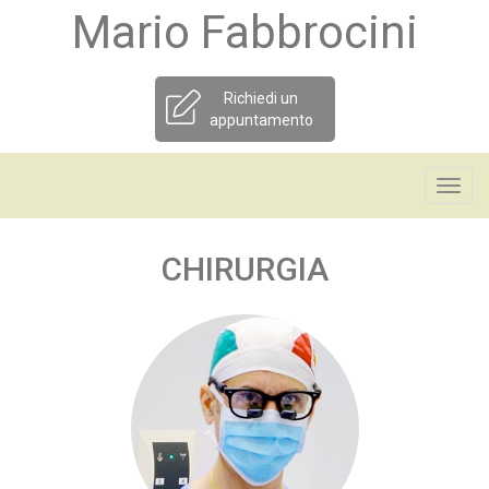
Mario Fabbrocini
Richiedi un
appuntamento
Toggl
navig
CHIRURGIA