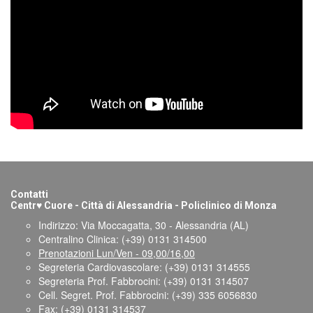
Contatti
♥
Centr
Cuore - Città di Alessandria - Policlinico di Monza
Indirizzo: Via Moccagatta, 30 - Alessandria (AL)
Centralino Clinica: (+39) 0131 314500
Prenotazioni Lun/Ven - 09,00/16,00
Segreteria Cardiovascolare: (+39) 0131 314555
Segreteria Prof. Fabbrocini: (+39) 0131 314507
Cell. Segret. Prof. Fabbrocini: (+39) 335 6056830
Fax: (+39) 0131 314537